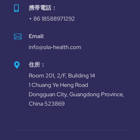
携帯電話：

+ 86 18588971292

Email:
info@ola-health.com
住所：

Room 201, 2/F, Building 14
1 Chuang Ye Heng Road
Dongguan City, Guangdong Province,
China 523869