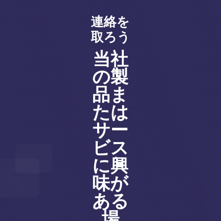
連絡を
取ろう
当社
の製
品ま
たは
サー
ビス
に興
味が
ある
場