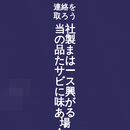
連絡を
取ろう
当社
の製
品ま
たは
サー
ビス
に興
味が
ある
場