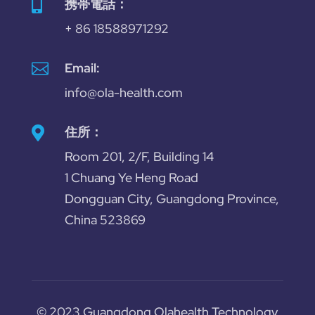
携帯電話：

+ 86 18588971292

Email:
info@ola-health.com
住所：

Room 201, 2/F, Building 14
1 Chuang Ye Heng Road
Dongguan City, Guangdong Province,
China 523869
© 2023 Guangdong Olahealth Technology