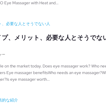
 Eye Massager with Heat and...
イプ、メリット、必要な人とそうでな
ャー
able on the market today. Does eye massager work? Who ne
agers Eye massager benefitsWho needs an eye massager?
er?Is eye massager worth...