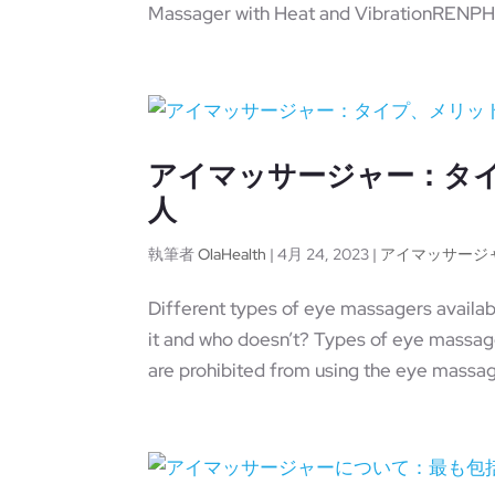
Massager with Heat and VibrationRENPHO
アイマッサージャー：タ
人
執筆者
OlaHealth
|
4月 24, 2023
|
アイマッサージ
Different types of eye massagers avail
it and who doesn’t? Types of eye mass
are prohibited from using the eye massag