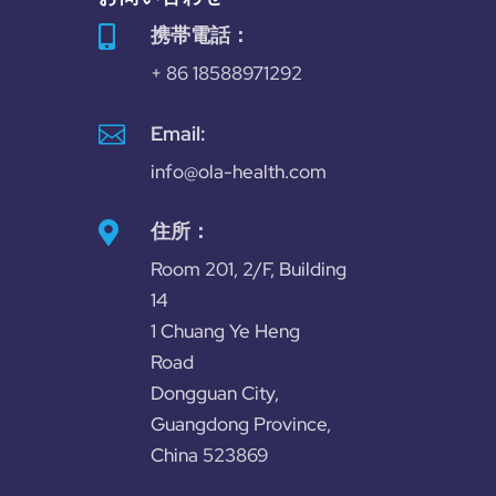
携帯電話：

+ 86 18588971292

Email:
info@ola-health.com
住所：

Room 201, 2/F, Building
14
1 Chuang Ye Heng
Road
Dongguan City,
Guangdong Province,
China 523869