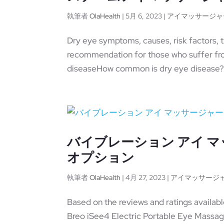
執筆者
OlaHealth
|
5月 6, 2023
|
アイマッサージャ
Dry eye symptoms, causes, risk factors,
recommendation for those who suffer f
diseaseHow common is dry eye disease?
バイブレーション アイ マッ
オプション
執筆者
OlaHealth
|
4月 27, 2023
|
アイマッサージ
Based on the reviews and ratings availabl
Breo iSee4 Electric Portable Eye Mass