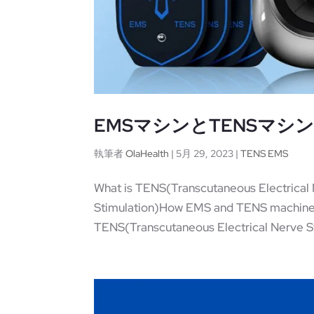
EMSマシンとTENSマシ
執筆者
OlaHealth
|
5月 29, 2023
|
TENS EMS
What is TENS(Transcutaneous Electrical 
Stimulation)How EMS and TENS machines
TENS(Transcutaneous Electrical Nerve St