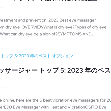
ー
 treatment and prevention. 2023 Best eye massager
rom dry eye. OVERVIEWWhat is dry eye?Types of dry eye
What can dry eye be a sign of?SYMPTOMS AND...
サージャー トップ 5: 2023 年のベ
ャー
e online, here are the 5 best vibration eye massagers for 2
agerE90 Eye Massager with Heat and VibrationOSITO Eye