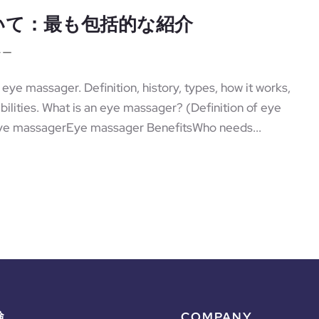
いて：最も包括的な紹介
ャー
ye massager. Definition, history, types, how it works,
bilities. What is an eye massager? (Definition of eye
ye massagerEye massager BenefitsWho needs...
検
COMPANY