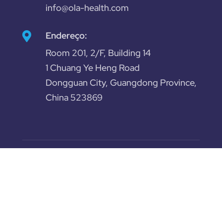
info@ola-health.com
Endereço:

Room 201, 2/F, Building 14
1 Chuang Ye Heng Road
Dongguan City, Guangdong Province,
China 523869
© 2023 Guangdong Olahealth Technology
Co., Ltd. All rights reserved.