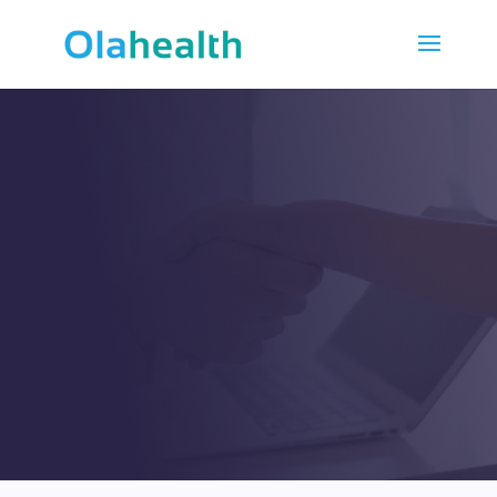
PARCEIRO
Esforce-se para alcançar
a cooperação a longo
prazo