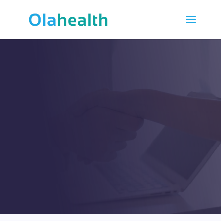
PAREJA
Esforzarse por alcanzar
una cooperación a largo
plazo