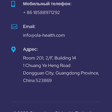
Мобильный телефон:

+ 86 18588971292

Email:
info@ola-health.com
Адрес:

Room 201, 2/F, Building 14
1 Chuang Ye Heng Road
Dongguan City, Guangdong Province,
China 523869