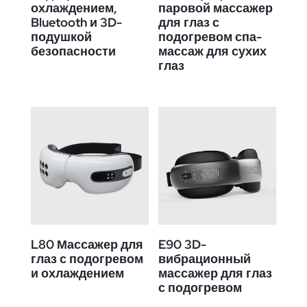
охлаждением,
паровой массажер
Bluetooth и 3D-
для глаз с
подушкой
подогревом спа-
безопасности
массаж для сухих
глаз
L80 Массажер для
E90 3D-
глаз с подогревом
вибрационный
и охлаждением
массажер для глаз
с подогревом