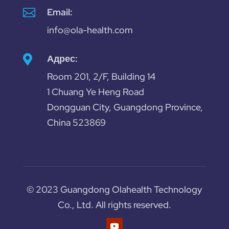

Email:
info@ola-health.com
Адрес:

Room 201, 2/F, Building 14
1 Chuang Ye Heng Road
Dongguan City, Guangdong Province,
China 523869
© 2023 Guangdong Olahealth Technology
Co., Ltd. All rights reserved.