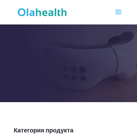
Массажеры для глаз
Категория продукта