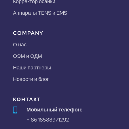
Корректор осанки
Аппараты TENS и EMS
COMPANY
О нас
ОЭМ и ОДМ
Наши партнеры
Новости и блог
КОНТАКТ
Мобильный телефон:

+ 86 18588971292