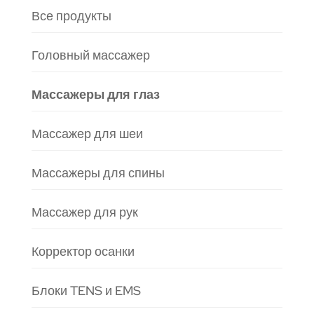
Все продукты
Головный массажер
Массажеры для глаз
Массажер для шеи
Массажеры для спины
Массажер для рук
Корректор осанки
Блоки TENS и EMS