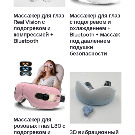
Массажер для глаз
Массажер для глаз
Real Vision с
с подогревом и
подогревом и
охлаждением +
компрессией +
Bluetooth + массаж
Bluetooth
под давлением
подушки
безопасности
Массажер для
розовых глаз L80 с
подогревом и
3D вибрационный