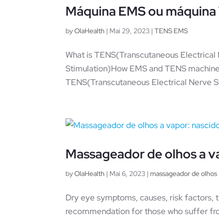
Máquina EMS ou máquina 
by
OlaHealth
|
Mai 29, 2023
|
TENS EMS
What is TENS(Transcutaneous Electrical 
Stimulation)How EMS and TENS machines
TENS(Transcutaneous Electrical Nerve St
Massageador de olhos a vap
by
OlaHealth
|
Mai 6, 2023
|
massageador de olhos
Dry eye symptoms, causes, risk factors,
recommendation for those who suffer f