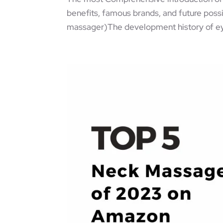
benefits, famous brands, and future possi
massager)The development history of e