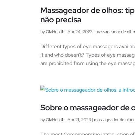
Massageador de olhos: tip
não precisa
by
OlaHealth
|
Abr 24, 2023
|
massageador de olho
Different types of eye massagers avail
it and who doesn’t? Types of eye mass
are prohibited from using the eye massag
Sobre o massageador de o
by
OlaHealth
|
Abr 21, 2023
|
massageador de olho
The most Comprehensive introduction of e