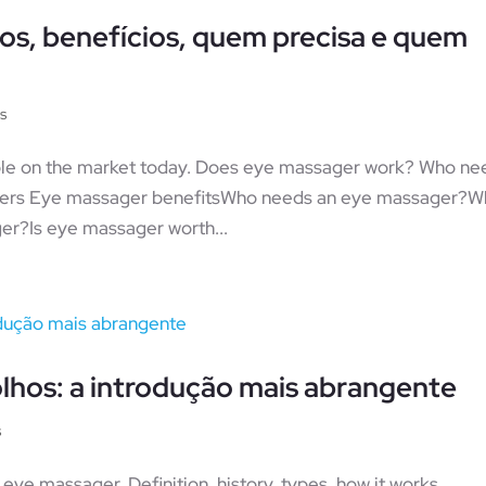
os, benefícios, quem precisa e quem
s
able on the market today. Does eye massager work? Who ne
agers Eye massager benefitsWho needs an eye massager?
er?Is eye massager worth...
lhos: a introdução mais abrangente
s
ye massager. Definition, history, types, how it works,