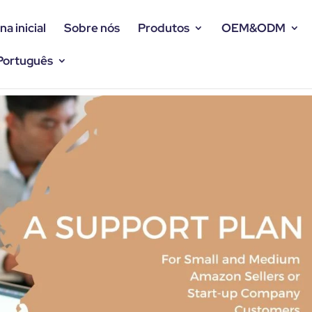
na inicial
Sobre nós
Produtos
OEM&ODM
Português