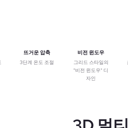
뜨거운 압축
비전 윈도우
포
3단계 온도 조절
그리드 스타일의
"비전 윈도우" 디
자인
3D 멀