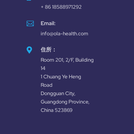
+ 86 18588971292

Email:
info@ola-health.com
住所：

Room 201, 2/F, Building
14
1 Chuang Ye Heng
Road
Dongguan City,
Guangdong Province,
China 523869