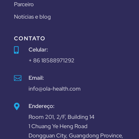
Parceiro
Notícias e blog
CONTATO
Celular:

+ 86 18588971292

Email:
info@ola-health.com
Endereço:

Room 201, 2/F, Building 14
1 Chuang Ye Heng Road
Dongguan City, Guangdong Province,