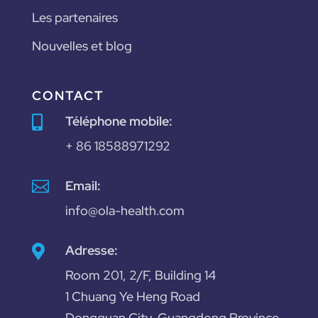
Les partenaires
Nouvelles et blog
CONTACT
Téléphone mobile:

+ 86 18588971292

Email:
info@ola-health.com
Adresse:

Room 201, 2/F, Building 14
1 Chuang Ye Heng Road
Dongguan City, Guangdong Province,