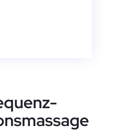
requenz-
ionsmassage