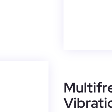
Multif
Vibrat