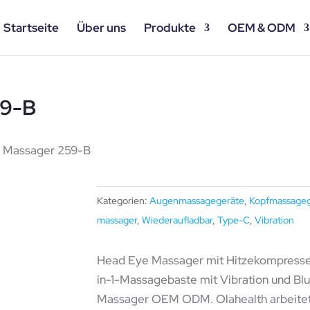
Startseite
Über uns
Produkte
OEM & ODM
59-B
 Massager 259-B
Kategorien:
Augenmassagegeräte
,
Kopfmassageg
massager
,
Wiederaufladbar
,
Type-C
,
Vibration
Head Eye Massager mit Hitzekompresse
in-1-Massagebaste mit Vibration und B
Massager OEM ODM. Olahealth arbeitet 